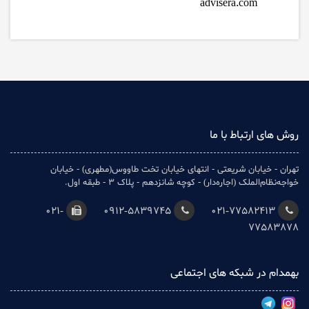
advisera.com
روش های ارتباط با ما
تهران - خیابان شریعتی - انتهای خیابان تخت طاووس(مطهری) - خیابان
خواجه‌نظام‌الملک (اجاره‌دار) - کوچه شانزدهم - پلاک 3 - طبقه اول.
021-
0912-5839745
021-77582413
77583878
بهمدام در شبکه های اجتماعی