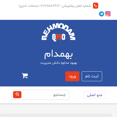
شماره تلفن پشتیبانی: 02177582413 (ساعات اداری)
بهمدام
بهبود مداوم دانش مديريت
ثبت نام
ورود
منو اصلی