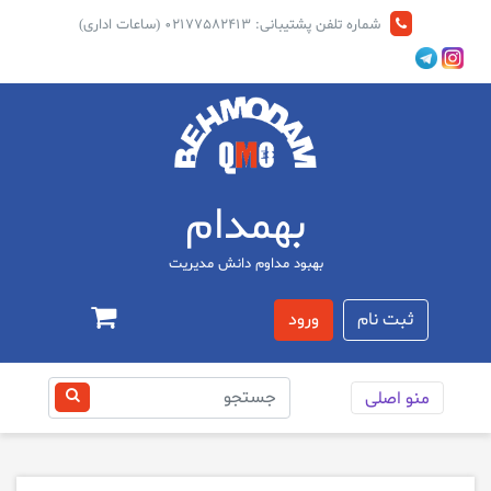
شماره تلفن پشتیبانی: 02177582413 (ساعات اداری)
بهمدام
بهبود مداوم دانش مديريت
ثبت نام
ورود
منو اصلی