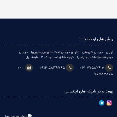
روش های ارتباط با ما
تهران - خیابان شریعتی - انتهای خیابان تخت طاووس(مطهری) - خیابان
خواجه‌نظام‌الملک (اجاره‌دار) - کوچه شانزدهم - پلاک 3 - طبقه اول.
021-
0912-5839745
021-77582413
77583878
بهمدام در شبکه های اجتماعی